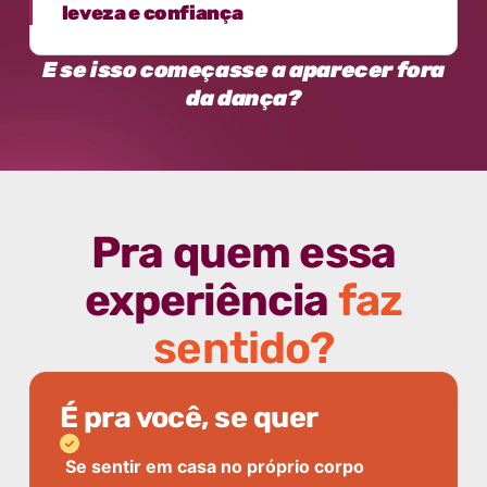
leveza e confiança
E se isso começasse a aparecer fora
da dança?
Pra quem essa
experiência
faz
sentido?
É pra você, se quer
Se sentir em casa no próprio corpo