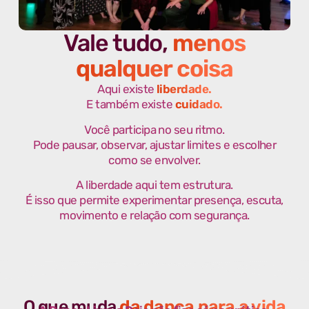
Vale tudo,
menos
qualquer coisa
Aqui existe
liberdade.
E também existe
cuidado.
Você participa no seu ritmo.
Pode pausar, observar, ajustar limites e escolher
como se envolver.
A liberdade aqui tem estrutura.
É isso que permite experimentar presença, escuta,
movimento e relação com segurança.
O que muda
da dança para a vida