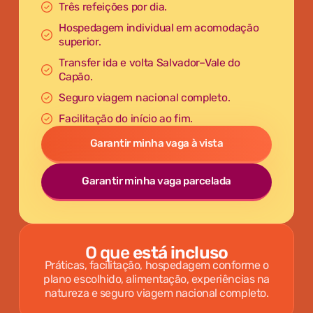
Três refeições por dia.
Hospedagem individual em acomodação
superior.
Transfer ida e volta Salvador–Vale do
Capão.
Seguro viagem nacional completo.
Facilitação do início ao fim.
Garantir minha vaga à vista
Garantir minha vaga parcelada
O que
está incluso
Práticas, facilitação, hospedagem conforme o
plano escolhido, alimentação, experiências na
natureza e seguro viagem nacional completo.