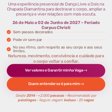
Uma experiência presencial de Dança Livre a Dois na
Chapada Diamantina para destravar o corpo, ampliar a
presença e viver relações com mais escuta.
26 de Maio a 02 de Junho de 2027 – Feriado
Corpus Christi
Sem passos decorados
Pode vir sem par
No seu ritmo, com respeito ao seu corpo e aos seus
limites.
Natureza, movimento, convivência e cuidado para
o corpo voltar a confiar.
Ver valores e Garantir minha Vaga
Quero entender se é para mim
Desde
2014
• +2.000
pessoas
• Recomendado por
psicólogos
• Seguro viagem
incluso
• 20
vagas