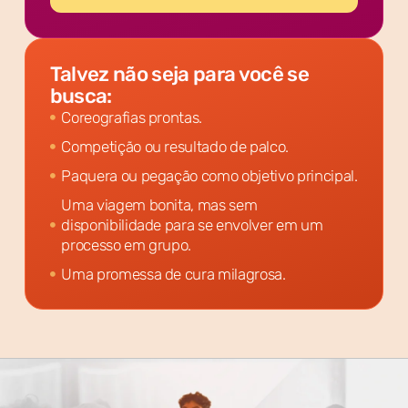
Talvez não seja para você se
busca:
Coreografias prontas.
Competição ou resultado de palco.
Paquera ou pegação como objetivo principal.
Uma viagem bonita, mas sem
disponibilidade para se envolver em um
processo em grupo.
Uma promessa de cura milagrosa.