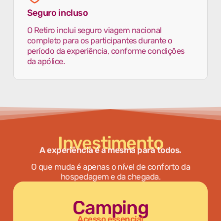
Seguro incluso
O Retiro inclui seguro viagem nacional
completo para os participantes durante o
período da experiência, conforme condições
da apólice.
Investimento
A experiência é a mesma para todos.
O que muda é apenas o nível de conforto da
hospedagem e da chegada.
Camping
Acesso essencial