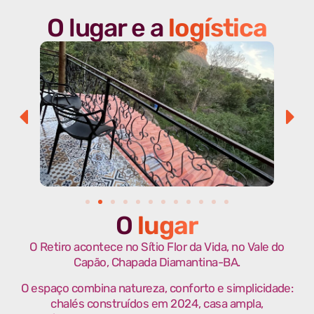
O lugar e a
logística
O
lugar
O Retiro acontece no Sítio Flor da Vida, no Vale do
Capão, Chapada Diamantina-BA.
O espaço combina natureza, conforto e simplicidade:
chalés construídos em 2024, casa ampla,