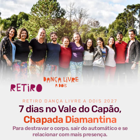
RETIRO DANÇA LIVRE A DOIS 2027
7 dias no Vale do Capão,
Chapada Diamantina
Para destravar o corpo, sair do automático e se
relacionar com mais presença.