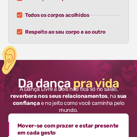
Todos os corpos acolhidos
Respeito ao seu corpo e ao outro
Da dança
pra vida
A Dança Livre a Dois não fica só no salão,
reverbera nos seus relacionamentos
, na
sua
confiança
e no jeito como você caminha pelo
mundo.
Mover-se com prazer e estar presente
em cada gesto